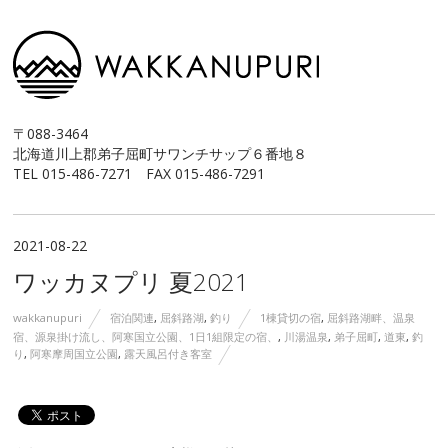
〒088-3464
北海道川上郡弟子屈町サワンチサップ６番地８
TEL 015-486-7271 FAX 015-486-7291
2021-08-22
ワッカヌプリ 夏2021
wakkanupuri
宿泊関連
,
屈斜路湖
,
釣り
1棟貸切の宿
,
屈斜路湖畔、温泉
宿、源泉掛け流し、阿寒国立公園、1日1組限定の宿、
,
川湯温泉
,
弟子屈町
,
道東
,
釣
り
,
阿寒摩周国立公園
,
露天風呂付き客室