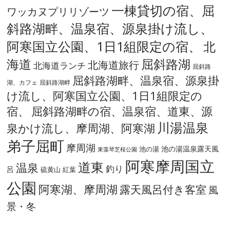
一棟貸切の宿、屈
ワッカヌプリリゾーツ
斜路湖畔、温泉宿、源泉掛け流し、
阿寒国立公園、1日1組限定の宿、
北
海道
屈斜路湖
北海道旅行
北海道ランチ
屈斜路
屈斜路湖畔、温泉宿、源泉掛
湖、カフェ
屈斜路湖畔
け流し、阿寒国立公園、1日1組限定の
宿、
屈斜路湖畔の宿、温泉宿、道東、源
川湯温泉
泉かけ流し、摩周湖、阿寒湖
弟子屈町
摩周湖
池の湯温泉露天風
池の湯
東藻琴芝桜公園
阿寒摩周国立
道東
温泉
釣り
呂
硫黄山
紅葉
公園
阿寒湖、摩周湖
露天風呂付き客室
風
景・冬