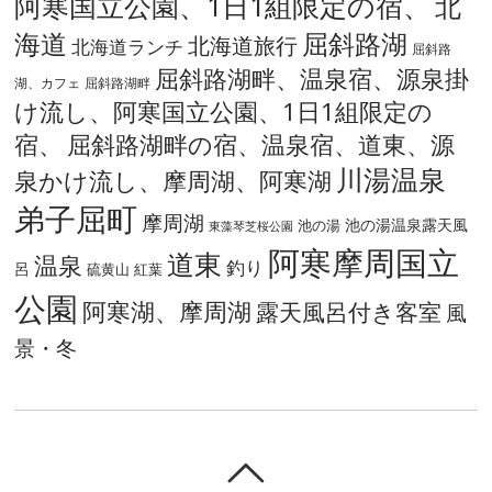
阿寒国立公園、1日1組限定の宿、
北
海道
屈斜路湖
北海道旅行
北海道ランチ
屈斜路
屈斜路湖畔、温泉宿、源泉掛
湖、カフェ
屈斜路湖畔
け流し、阿寒国立公園、1日1組限定の
宿、
屈斜路湖畔の宿、温泉宿、道東、源
川湯温泉
泉かけ流し、摩周湖、阿寒湖
弟子屈町
摩周湖
池の湯温泉露天風
池の湯
東藻琴芝桜公園
阿寒摩周国立
道東
温泉
釣り
呂
硫黄山
紅葉
公園
阿寒湖、摩周湖
露天風呂付き客室
風
景・冬