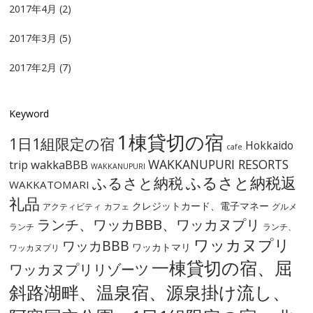
2017年4月
(2)
2017年3月
(5)
2017年2月
(7)
Keyword
1棟貸切の宿
1日1組限定の宿
Hokkaido
cafe
WAKKANUPURI RESORTS
wakkaBBB
trip
WAKKANUPURI
ふるさと納税
ふるさと納税返
WAKKATOMARI
礼品
クレジットカード、電子マネー
アクティビティ
カフェ
グルメ
ランチ、ワッカBBB、ワッカヌプリ
ランチ
ランチ、
ワッカヌプリ
ワッカBBB
ワッカトマリ
ワッカヌプリ
一棟貸切の宿、屈
ワッカヌプリリゾーツ
斜路湖畔、温泉宿、源泉掛け流し、