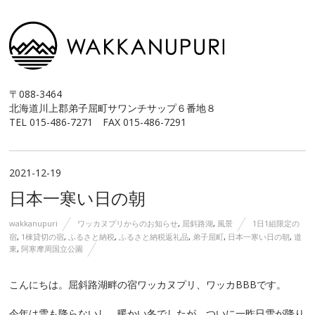
〒088-3464
北海道川上郡弟子屈町サワンチサップ６番地８
TEL 015-486-7271 FAX 015-486-7291
2021-12-19
日本一寒い日の朝
wakkanupuri
ワッカヌプリからのお知らせ
,
屈斜路湖
,
風景
1日1組限定の
宿
,
1棟貸切の宿
,
ふるさと納税
,
ふるさと納税返礼品
,
弟子屈町
,
日本一寒い日の朝
,
道
東
,
阿寒摩周国立公園
こんにちは。屈斜路湖畔の宿ワッカヌプリ、ワッカBBBです。
今年は雪も降らないし、暖かい冬でしたが、ついに一昨日雪が降り