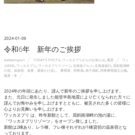
2024-01-06
令和6年 新年のご挨拶
wakkanupuri
TODAY'S PHOTO
,
ワッカヌプリからのお知らせ
,
風景
ワッ
カBBB
,
ワッカヌプリ
,
ワッカヌプリリゾーツ
,
北海道グルメ
,
北海道旅行
,
屈斜路湖畔
の宿、温泉宿、道東、源泉かけ流し、摩周湖、阿寒湖
,
弟子屈町
,
阿寒摩周国立公園
,
風景・冬
2024年の年頭にあたり、謹んで新年のご挨拶を申し上げます。
また、元日に発生しました能登半島地震により亡くなられた方々に
謹んでお悔やみを申し上げますとともに、被災された多くの皆様に
心よりお見舞いを申し上げます。
ワッカヌプリ は、昨年新館として、屈斜路湖畔の池の湯に、
「ワッカヌプリリゾーツ」をオープン致しました。
新館は2棟あり、レラ棟、フレ棟それぞれが1棟貸切の温泉宿とな
っております。