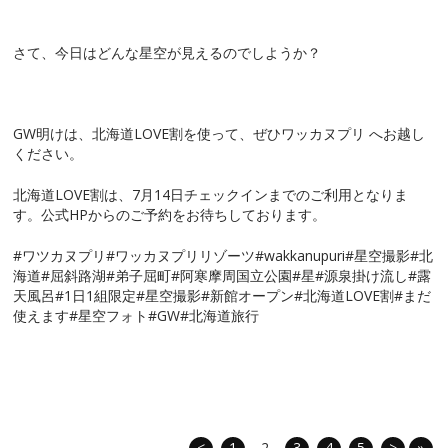
さて、今日はどんな星空が見えるのでしようか？
GW明けは、北海道LOVE割を使って、ぜひワッカヌプリ へお越し
ください。
北海道LOVE割は、7月14日チェックインまでのご利用となりま
す。公式HPからのご予約をお待ちしております。
#ワツカヌプリ#ワッカヌプリリゾーツ#wakkanupuri#星空撮影#北
海道#屈斜路湖#弟子屈町#阿寒摩周国立公園#星#源泉掛け流し#露
天風呂#1日1組限定#星空撮影#新館オープン#北海道LOVE割#まだ
使えます#星空フォト#GW#北海道旅行
<
1
2
3
4
5
>
»