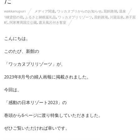
wakkanupuri
メディア関連
,
ワッカヌプリからのお知らせ
,
屈斜路湖
,
温泉
1棟貸切の宿
,
ふるさと納税返礼品
,
ワッカヌプリリゾーツ
,
屈斜路湖
,
川湯温泉
,
弟子屈
町
,
阿寒摩周国立公園
,
露天風呂付き客室
こんにちは。
このたび、新館の
「ワッカヌプリリゾーツ」が、
2023年8月号の婦人画報に掲載されました。
今回は、
「感動の日本リゾート2023」の
巻頭から6ページに渡り特集していただきました。
ぜひご覧いただければ幸いです。