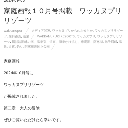
2024-09-03
家庭画報１０月号掲載 ワッカヌプリ
リゾーツ
wakkanupuri
メディア関連
,
ワッカヌプリからのお知らせ
,
ワッカヌプリリゾー
ツ
,
屈斜路湖
,
温泉
WAKKANUPURI RESORTS
,
ワッカヌプリ
,
ワッカヌプリリゾ
ーツ
,
屈斜路湖畔の宿、温泉宿、道東、源泉かけ流し、摩周湖、阿寒湖
,
弟子屈町
,
温
泉
,
道東
,
釣り
,
阿寒摩周国立公園
家庭画報
2024年10月号に
ワッカヌプリリゾーツ
が掲載されました。
第二章 大人の冒険
ぜひご覧いただけたら幸いです。