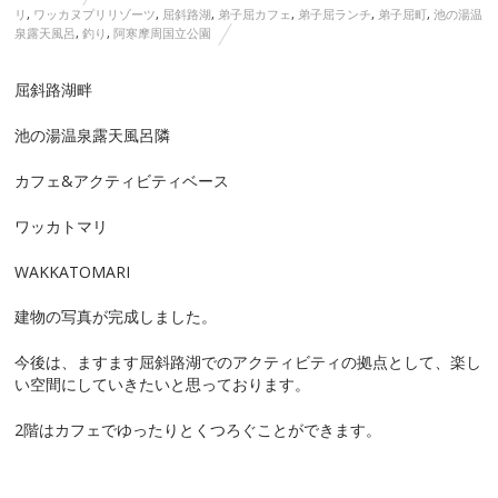
リ
,
ワッカヌプリリゾーツ
,
屈斜路湖
,
弟子屈カフェ
,
弟子屈ランチ
,
弟子屈町
,
池の湯温
泉露天風呂
,
釣り
,
阿寒摩周国立公園
屈斜路湖畔
池の湯温泉露天風呂隣
カフェ&アクティビティベース
ワッカトマリ
WAKKATOMARI
建物の写真が完成しました。
今後は、ますます屈斜路湖でのアクティビティの拠点として、楽し
い空間にしていきたいと思っております。
2階はカフェでゆったりとくつろぐことができます。