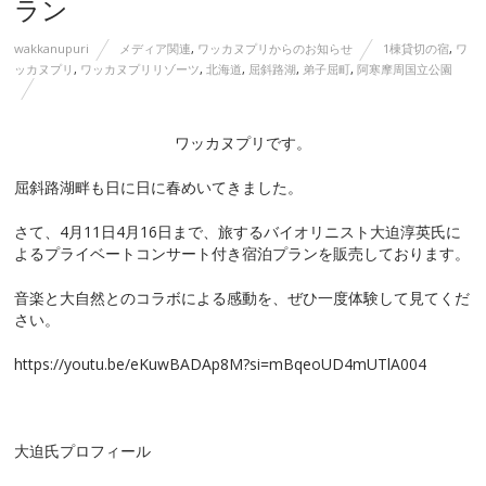
ラン
wakkanupuri
メディア関連
,
ワッカヌプリからのお知らせ
1棟貸切の宿
,
ワ
ッカヌプリ
,
ワッカヌプリリゾーツ
,
北海道
,
屈斜路湖
,
弟子屈町
,
阿寒摩周国立公園
ワッカヌプリです。
屈斜路湖畔も日に日に春めいてきました。
さて、4月11日4月16日まで、旅するバイオリニスト大迫淳英氏に
よるプライベートコンサート付き宿泊プランを販売しております。
音楽と大自然とのコラボによる感動を、ぜひ一度体験して見てくだ
さい。
https://youtu.be/eKuwBADAp8M?si=mBqeoUD4mUTlA004
大迫氏プロフィール