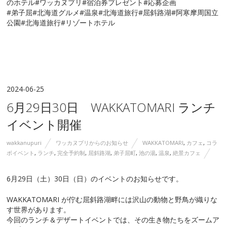
のホテル#ワッカヌプリ#宿泊券プレゼント#応募企画
#弟子屈#北海道グルメ#温泉#北海道旅行#屈斜路湖#阿寒摩周国立
公園#北海道旅行#リゾートホテル
2024-06-25
6月29日30日 WAKKATOMARI ランチ
イベント開催
wakkanupuri
ワッカヌプリからのお知らせ
WAKKATOMARI
,
カフェ
,
コラ
ボイベント
,
ランチ
,
完全予約制
,
屈斜路湖
,
弟子屈町
,
池の湯
,
温泉
,
絶景カフェ
6月29日（土）30日（日）のイベントのお知らせです。
WAKKATOMARI が佇む屈斜路湖畔には沢山の動物と野鳥が織りな
す世界があります。
今回のランチ＆デザートイベントでは、その生き物たちをズームア