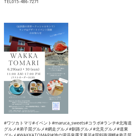
TEL015-486-7271
#ワツカトマリ#イベント#maruca_sweets#コラボ#ランチ#北海道
グルメ#弟子屈グルメ#網走グルメ#釧路グルメ#北見グルメ#道東
グルメ#WAKKATOMARI#池の湯温泉露天風呂#屈斜路湖畔#弟子屈