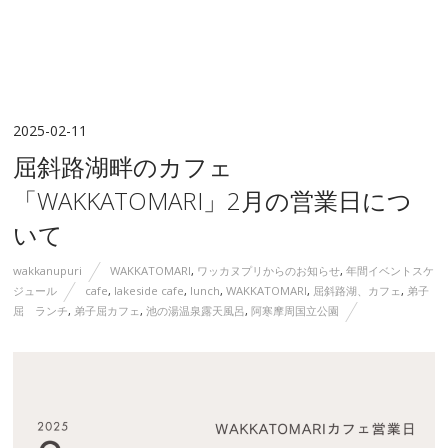
2025-02-11
屈斜路湖畔のカフェ
「WAKKATOMARI」2月の営業日につ
いて
wakkanupuri
WAKKATOMARI
,
ワッカヌプリからのお知らせ
,
年間イベントスケ
ジュール
cafe
,
lakeside cafe
,
lunch
,
WAKKATOMARI
,
屈斜路湖、カフェ
,
弟子
屈 ランチ
,
弟子屈カフェ
,
池の湯温泉露天風呂
,
阿寒摩周国立公園