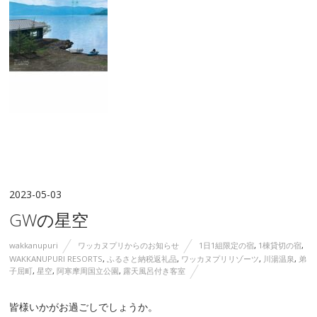
2023-05-03
GWの星空
wakkanupuri
ワッカヌプリからのお知らせ
1日1組限定の宿
,
1棟貸切の宿
,
WAKKANUPURI RESORTS
,
ふるさと納税返礼品
,
ワッカヌプリリゾーツ
,
川湯温泉
,
弟
子屈町
,
星空
,
阿寒摩周国立公園
,
露天風呂付き客室
皆様いかがお過ごしでしょうか。