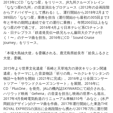
2013年にCD「ななつ星」をリリース。JR九州クルーズトレイン
「ななつ星in九州」の音楽演出をプロデュース（2012年の企画段階
からアドバイザーとして携わる）し、運行開始から2018年2月まで
389回の「ななつ星」乗務を担当（運行開始から最初の305回まで3
年と半年の期間は連続で全ての運行に乗務）。年間200日以上をな
なつ星の中で過ごす。 2016年4月より日本テレビ系CSチャンネ
ル・日テレプラス「鉄道発見伝〜鉄兄ちゃん藤田大介アナが行
く！〜」のテーマ曲を担当。2016年にCD「Sound Cruise
Journey」をリリース。
「本場大島紬大使」を委嘱される。鹿児島県姶良市「姶良ふるさと
大使」委嘱。
2015年より世界文化遺産「長崎と天草地方の潜伏キリシタン関連
遺産」をテーマにした音楽物語「祈りの島」〜カクレキリシタンの
物語〜を制作を開始（2021年に完成）。2016年より全国コンサー
トツアー「サウンドクルーズコンサート」を展開。2016年に
CD「PlusOne」を発売。JALの機内誌SKYWARDにて紹介される。
ハリウッド映画「Gehena」の音楽を担当し映画の世界へも進出。
2017年4月長崎電気軌道のリニューアル車輌310号「みなと」(水戸
岡鋭治デザイン)のテーマ曲を作曲。2017年運行開始した東急THE
ROYAL EXPRESSの演出に企画段階から携わり2017年7月に運行開