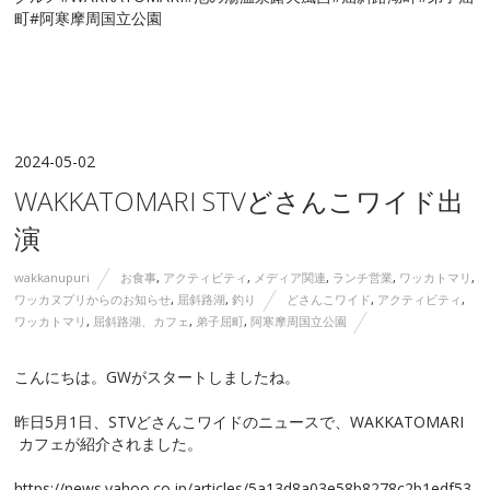
町#阿寒摩周国立公園
2024-05-02
WAKKATOMARI STVどさんこワイド出
演
wakkanupuri
お食事
,
アクティビティ
,
メディア関連
,
ランチ営業
,
ワッカトマリ
,
ワッカヌプリからのお知らせ
,
屈斜路湖
,
釣り
どさんこワイド
,
アクティビティ
,
ワッカトマリ
,
屈斜路湖、カフェ
,
弟子屈町
,
阿寒摩周国立公園
こんにちは。GWがスタートしましたね。
昨日5月1日、STVどさんこワイドのニュースで、WAKKATOMARI
カフェが紹介されました。
https://news.yahoo.co.jp/articles/5a13d8a03e58b8278c2b1edf53