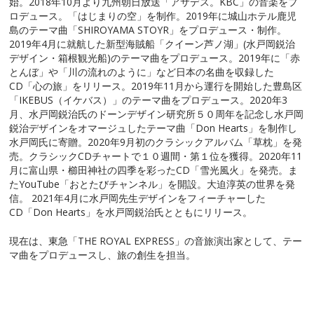
始。2018年10月より九州朝日放送「アサデス。KBC」の音楽をプ
ロデュース。「はじまりの空」を制作。2019年に城山ホテル鹿児
島のテーマ曲「SHIROYAMA STOYR」をプロデュース・制作。
2019年4月に就航した新型海賊船「クイーン芦ノ湖」(水戸岡鋭治
デザイン・箱根観光船)のテーマ曲をプロデュース。2019年に「赤
とんぼ」や「川の流れのように」など日本の名曲を収録した
CD「心の旅」をリリース。2019年11月から運行を開始した豊島区
「IKEBUS（イケバス）」のテーマ曲をプロデュース。2020年3
月、水戸岡鋭治氏のドーンデザイン研究所５０周年を記念し水戸岡
鋭治デザインをオマージュしたテーマ曲「Don Hearts」を制作し
水戸岡氏に寄贈。2020年9月初のクラシックアルバム「草枕」を発
売。クラシックCDチャートで１０週間・第１位を獲得。2020年11
月に富山県・櫛田神社の四季を彩ったCD「雪光風火」を発売。ま
たYouTube「おとたびチャンネル」を開設。大迫淳英の世界を発
信。 2021年4月に水戸岡先生デザインをフィーチャーした
CD「Don Hearts」を水戸岡鋭治氏とともにリリース。
現在は、東急「THE ROYAL EXPRESS」の音旅演出家として、テー
マ曲をプロデュースし、旅の創生を担当。