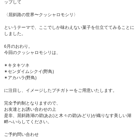
ップして
〈屈斜路の世界〜クッシャロモシリ〉
というテーマで、ここでしか味わえない菓子を仕立ててみることに
しました。
6月のおわり。
今回のクッシャロモシリは、
✴︎キタキツネ
✴︎センダイムシクイ(野鳥)
✴︎アカハラ(野鳥)
に注目し、イメージしたプチガトーをご用意いたします。
完全予約制となりますので、
お友達とお誘い合わせの上
是非、屈斜路湖の碧(あお)と木々の碧(みどり)が織りなす美しい湖
畔へいらしてください。
ご予約問い合わせ