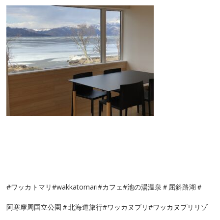
#ワッカトマリ#wakkatomari#カフェ#池の湯温泉＃屈斜路湖＃
阿寒摩周国立公園＃北海道旅行#ワッカヌプリ#ワッカヌプリリゾ