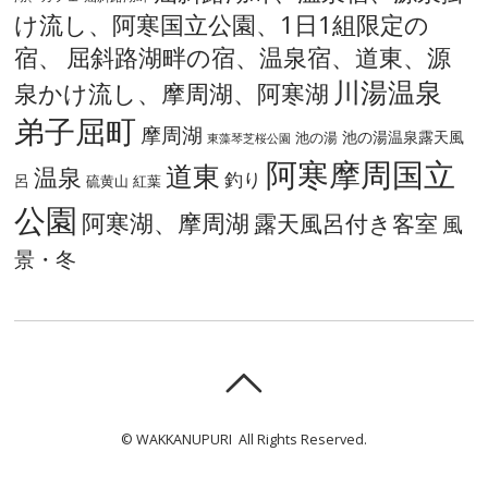
け流し、阿寒国立公園、1日1組限定の
宿、
屈斜路湖畔の宿、温泉宿、道東、源
川湯温泉
泉かけ流し、摩周湖、阿寒湖
弟子屈町
摩周湖
池の湯温泉露天風
池の湯
東藻琴芝桜公園
阿寒摩周国立
道東
温泉
釣り
呂
硫黄山
紅葉
公園
阿寒湖、摩周湖
露天風呂付き客室
風
景・冬
© WAKKANUPURI All Rights Reserved.