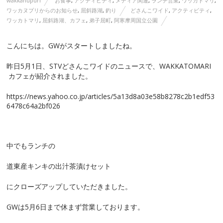
wakkanupuri
お食事
,
アクティビティ
,
メディア関連
,
ランチ営業
,
ワッカトマリ
,
ワッカヌプリからのお知らせ
,
屈斜路湖
,
釣り
どさんこワイド
,
アクティビティ
,
ワッカトマリ
,
屈斜路湖、カフェ
,
弟子屈町
,
阿寒摩周国立公園
こんにちは。GWがスタートしましたね。
昨日5月1日、STVどさんこワイドのニュースで、WAKKATOMARI
カフェが紹介されました。
https://news.yahoo.co.jp/articles/5a13d8a03e58b8278c2b1edf53
6478c64a2bf026
中でもランチの
道東産キンキの出汁茶漬けセット
にクローズアップしていただきました。
GWは5月6日まで休まず営業しております。