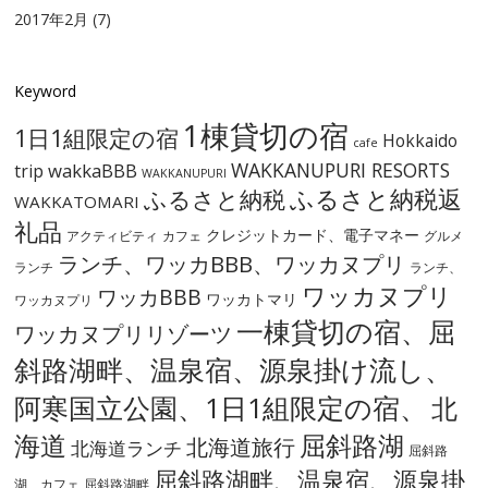
2017年2月
(7)
Keyword
1棟貸切の宿
1日1組限定の宿
Hokkaido
cafe
WAKKANUPURI RESORTS
wakkaBBB
trip
WAKKANUPURI
ふるさと納税
ふるさと納税返
WAKKATOMARI
礼品
クレジットカード、電子マネー
アクティビティ
カフェ
グルメ
ランチ、ワッカBBB、ワッカヌプリ
ランチ
ランチ、
ワッカヌプリ
ワッカBBB
ワッカトマリ
ワッカヌプリ
一棟貸切の宿、屈
ワッカヌプリリゾーツ
斜路湖畔、温泉宿、源泉掛け流し、
阿寒国立公園、1日1組限定の宿、
北
海道
屈斜路湖
北海道旅行
北海道ランチ
屈斜路
屈斜路湖畔、温泉宿、源泉掛
湖、カフェ
屈斜路湖畔