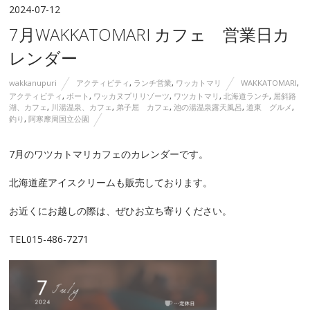
2024-07-12
7月WAKKATOMARI カフェ 営業日カ
レンダー
wakkanupuri
アクティビティ
,
ランチ営業
,
ワッカトマリ
WAKKATOMARI
,
アクティビティ
,
ボート
,
ワッカヌプリリゾーツ
,
ワツカトマリ
,
北海道ランチ
,
屈斜路
湖、カフェ
,
川湯温泉、カフェ
,
弟子屈 カフェ
,
池の湯温泉露天風呂
,
道東 グルメ
,
釣り
,
阿寒摩周国立公園
7月のワツカトマリカフェのカレンダーです。
北海道産アイスクリーム
も販売しております。
お近くにお越しの際は、ぜひお立ち寄りください。
TEL015-486-7271