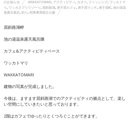
のお知らせ
WAKKATOMARI
,
アクティビティ
,
カヌー
,
フィッシング
,
ワッカトマ
リ
,
ワッカヌプリリゾーツ
,
屈斜路湖
,
弟子屈カフェ
,
弟子屈ランチ
,
弟子屈町
,
池の湯温
泉露天風呂
,
釣り
,
阿寒摩周国立公園
屈斜路湖畔
池の湯温泉露天風呂隣
カフェ&アクティビティベース
ワッカトマリ
WAKKATOMARI
建物の写真が完成しました。
今後は、ますます屈斜路湖でのアクティビティの拠点として、楽し
い空間にしていきたいと思っております。
2階はカフェでゆったりとくつろぐことができます。