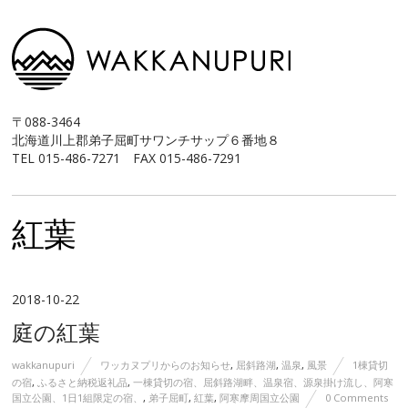
〒088-3464
北海道川上郡弟子屈町サワンチサップ６番地８
TEL 015-486-7271 FAX 015-486-7291
紅葉
2018-10-22
庭の紅葉
wakkanupuri
ワッカヌプリからのお知らせ
,
屈斜路湖
,
温泉
,
風景
1棟貸切
の宿
,
ふるさと納税返礼品
,
一棟貸切の宿、屈斜路湖畔、温泉宿、源泉掛け流し、阿寒
国立公園、1日1組限定の宿、
,
弟子屈町
,
紅葉
,
阿寒摩周国立公園
0 Comments