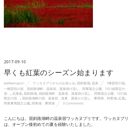
2017-09-10
早くも紅葉のシーズン始まります
wakkanupuri
ワッカヌプリからのお知らせ
,
屈斜路湖
,
温泉
1棟貸切の宿
,
一棟貸切の宿、屈斜路湖畔、温泉宿、源泉掛け流し、阿寒国立公園、1日1組限定の
宿、
,
北海道
,
屈斜路湖
,
屈斜路湖畔、温泉宿、源泉掛け流し、阿寒国立公園、1日1組
限定の宿、
,
屈斜路湖畔の宿、温泉宿、道東、源泉かけ流し、摩周湖、阿寒湖
,
紅葉
,
阿寒摩周国立公園
,
阿寒湖、摩周湖
0 Comments
こんにちは。屈斜路湖畔の温泉宿ワッカヌプリです。ワッカヌプリ
は、オープン後初めての夏を経験いたしました。