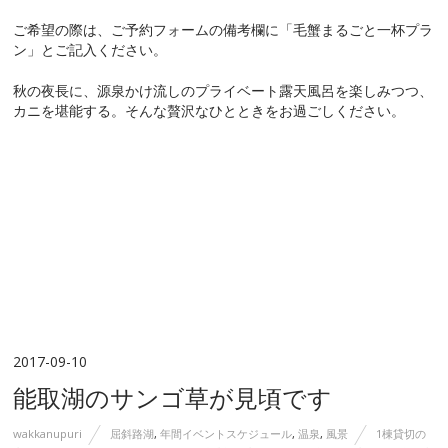
ご希望の際は、ご予約フォームの備考欄に「毛蟹まるごと一杯プラ
ン」とご記入ください。
秋の夜長に、源泉かけ流しのプライベート露天風呂を楽しみつつ、
カニを堪能する。そんな贅沢なひとときをお過ごしください。
2017-09-10
能取湖のサンゴ草が見頃です
wakkanupuri
屈斜路湖
,
年間イベントスケジュール
,
温泉
,
風景
1棟貸切の