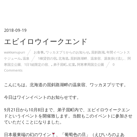
2018-09-19
エビイロウイークエンド
wakkanupuri
お食事
,
ワッカヌプリからのお知らせ
,
屈斜路湖
,
年間イベントス
ケジュール
,
温泉
1棟貸切の宿
,
北海道
,
屈斜路湖畔、温泉宿、源泉掛け流し、阿
寒国立公園、1日1組限定の宿、
,
弟子屈町
,
紅葉
,
阿寒摩周国立公園
0
Comments
こんにちは。北海道の屈斜路湖畔の温泉宿、ワッカヌプリです。
今日はワインイベントのお知らせです。
9月21日から10月8日まで、弟子屈町内で、エビイロウイークエン
ドというイベントを開催致します。当館もこのイベントに参加させ
ていただくことになりました。
日本最東端の幻のワイン
、「葡萄色の旦」（えびいろのよあ