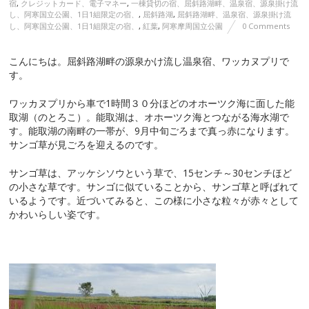
宿
,
クレジットカード、電子マネー
,
一棟貸切の宿、屈斜路湖畔、温泉宿、源泉掛け流
し、阿寒国立公園、1日1組限定の宿、
,
屈斜路湖
,
屈斜路湖畔、温泉宿、源泉掛け流
し、阿寒国立公園、1日1組限定の宿、
,
紅葉
,
阿寒摩周国立公園
0 Comments
こんにちは。屈斜路湖畔の源泉かけ流し温泉宿、ワッカヌプリで
す。
ワッカヌプリから車で1時間３０分ほどのオホーツク海に面した能
取湖（のとろこ）。能取湖は、オホーツク海とつながる海水湖で
す。能取湖の南畔の一帯が、9月中旬ごろまで真っ赤になります。
サンゴ草が見ごろを迎えるのです。
サンゴ草は、アッケシソウという草で、15センチ～30センチほど
の小さな草です。サンゴに似ていることから、サンゴ草と呼ばれて
いるようです。近づいてみると、この様に小さな粒々が赤々として
かわいらしい姿です。