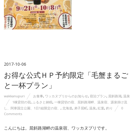
2017-10-06
お得な公式ＨＰ予約限定「毛蟹まるご
と一杯プラン」
wakkanupuri
お食事
,
ワッカヌプリからのお知らせ
,
宿泊プラン
,
屈斜路湖
,
温泉
1棟貸切の宿
,
ふるさと納税
,
一棟貸切の宿、屈斜路湖畔、温泉宿、源泉掛け流
し、阿寒国立公園、1日1組限定の宿、
,
北海道
,
弟子屈町
,
温泉
,
紅葉
,
釣り
0
Comments
こんにちは。屈斜路湖畔の温泉宿、ワッカヌプリです。