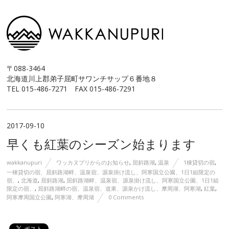
〒088-3464
北海道川上郡弟子屈町サワンチサップ６番地８
TEL 015-486-7271 FAX 015-486-7291
2017-09-10
早くも紅葉のシーズン始まります
wakkanupuri
ワッカヌプリからのお知らせ
,
屈斜路湖
,
温泉
1棟貸切の宿
,
一棟貸切の宿、屈斜路湖畔、温泉宿、源泉掛け流し、阿寒国立公園、1日1組限定の
宿、
,
北海道
,
屈斜路湖
,
屈斜路湖畔、温泉宿、源泉掛け流し、阿寒国立公園、1日1組
限定の宿、
,
屈斜路湖畔の宿、温泉宿、道東、源泉かけ流し、摩周湖、阿寒湖
,
紅葉
,
阿寒摩周国立公園
,
阿寒湖、摩周湖
0 Comments