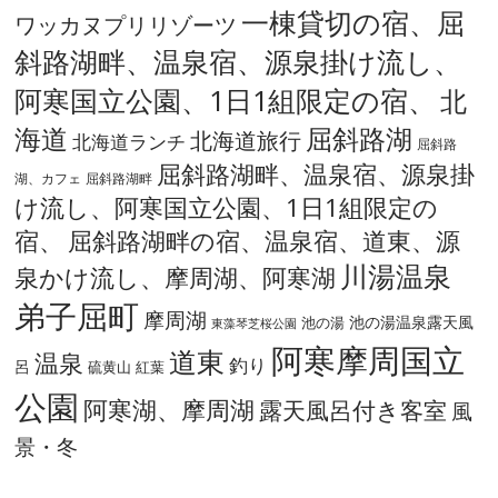
一棟貸切の宿、屈
ワッカヌプリリゾーツ
斜路湖畔、温泉宿、源泉掛け流し、
阿寒国立公園、1日1組限定の宿、
北
海道
屈斜路湖
北海道旅行
北海道ランチ
屈斜路
屈斜路湖畔、温泉宿、源泉掛
湖、カフェ
屈斜路湖畔
け流し、阿寒国立公園、1日1組限定の
宿、
屈斜路湖畔の宿、温泉宿、道東、源
川湯温泉
泉かけ流し、摩周湖、阿寒湖
弟子屈町
摩周湖
池の湯温泉露天風
池の湯
東藻琴芝桜公園
阿寒摩周国立
道東
温泉
釣り
呂
硫黄山
紅葉
公園
阿寒湖、摩周湖
露天風呂付き客室
風
景・冬