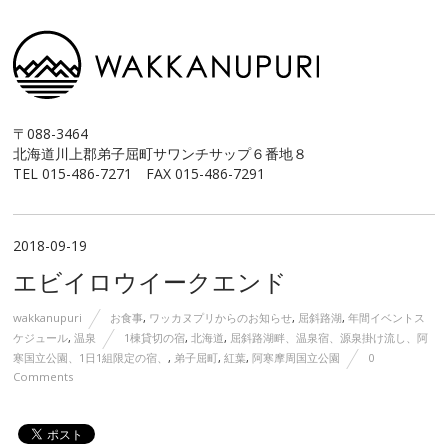
〒088-3464
北海道川上郡弟子屈町サワンチサップ６番地８
TEL 015-486-7271 FAX 015-486-7291
2018-09-19
エビイロウイークエンド
wakkanupuri
お食事
,
ワッカヌプリからのお知らせ
,
屈斜路湖
,
年間イベントス
ケジュール
,
温泉
1棟貸切の宿
,
北海道
,
屈斜路湖畔、温泉宿、源泉掛け流し、阿
寒国立公園、1日1組限定の宿、
,
弟子屈町
,
紅葉
,
阿寒摩周国立公園
0
Comments