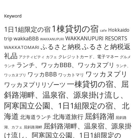
Keyword
1棟貸切の宿
1日1組限定の宿
Hokkaido
cafe
WAKKANUPURI RESORTS
wakkaBBB
trip
WAKKANUPURI
ふるさと納税
ふるさと納税返
WAKKATOMARI
礼品
クレジットカード、電子マネー
アクティビティ
カフェ
グルメ
ランチ、ワッカBBB、ワッカヌプリ
ランチ
ランチ、
ワッカヌプリ
ワッカBBB
ワッカトマリ
ワッカヌプリ
一棟貸切の宿、屈
ワッカヌプリリゾーツ
斜路湖畔、温泉宿、源泉掛け流し、
阿寒国立公園、1日1組限定の宿、
北
海道
屈斜路湖
北海道旅行
北海道ランチ
屈斜路
屈斜路湖畔、温泉宿、源泉掛
湖、カフェ
屈斜路湖畔
け流し、阿寒国立公園、1日1組限定の