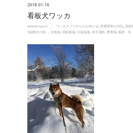
2018-01-16
看板犬ワッカ
wakkanupuri
ワッカヌプリからのお知らせ
,
営業部長の日記
,
屈斜
1組限定の宿、
,
北海道
,
屈斜路湖
,
川湯温泉
,
弟子屈町
,
摩周湖
,
風景・冬