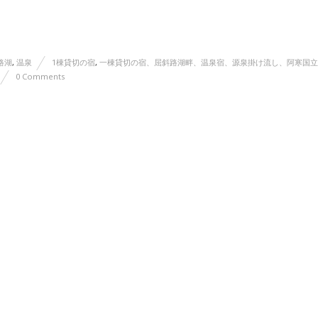
路湖
,
温泉
1棟貸切の宿
,
一棟貸切の宿、屈斜路湖畔、温泉宿、源泉掛け流し、阿寒国立
0 Comments