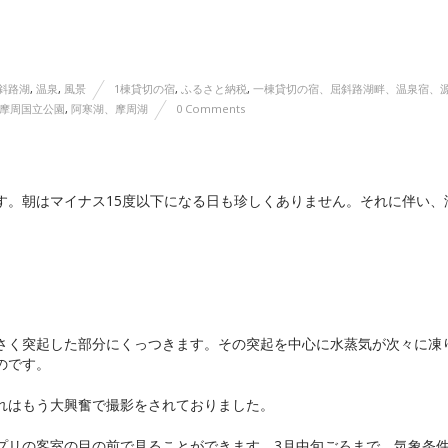
斜路湖
,
温泉
,
風景
1棟貸切の宿
,
ふるさと納税
,
一棟貸切の宿、屈斜路湖畔、温泉宿、
摩周国立公園
,
阿寒湖、摩周湖
0 Comments
す。朝はマイナス15度以下になる日も珍しくありません。それに伴い、
さく突起した部分にくっつきます。その突起を中心に水蒸気が次々に凍
のです。
れはもう大興奮で撮影をされておりました。
プリの客室の目の前で見ることができます。3月中旬ごろまで、気象条