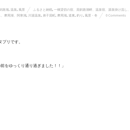
斜路湖
,
温泉
,
風景
ふるさと納税
,
一棟貸切の宿、屈斜路湖畔、温泉宿、源泉掛け流し
し、摩周湖、阿寒湖
,
川湯温泉
,
弟子屈町
,
摩周湖
,
道東
,
釣り
,
風景・冬
0 Comments
ヌプリです。
の前をゆっくり通り過ぎました！！」