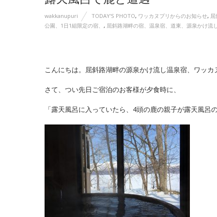
wakkanupuri
TODAY'S PHOTO
,
ワッカヌプリからのお知らせ
,
屈
公園、1日1組限定の宿、
,
屈斜路湖畔の宿、温泉宿、道東、源泉かけ流
こんにちは。屈斜路湖畔の源泉かけ流し温泉宿、ワッカ
さて、つい先日ご宿泊のお客様が夕食時に、
「露天風呂に入っていたら、4頭の鹿の親子が露天風呂