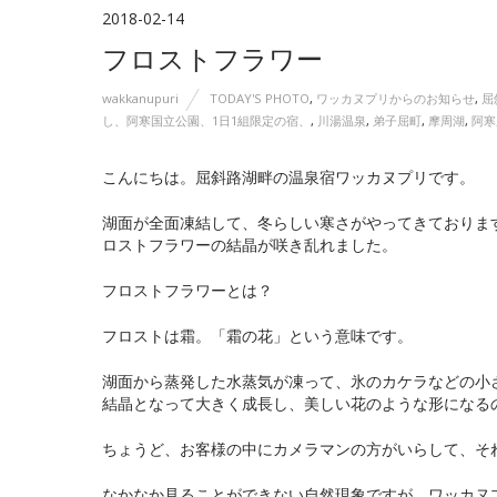
2018-02-14
フロストフラワー
wakkanupuri
TODAY'S PHOTO
,
ワッカヌプリからのお知らせ
,
屈
し、阿寒国立公園、1日1組限定の宿、
,
川湯温泉
,
弟子屈町
,
摩周湖
,
阿寒
こんにちは。屈斜路湖畔の温泉宿ワッカヌプリです。
湖面が全面凍結して、冬らしい寒さがやってきておりま
ロストフラワーの結晶が咲き乱れました。
フロストフラワーとは？
フロストは霜。「霜の花」という意味です。
湖面から蒸発した水蒸気が凍って、氷のカケラなどの小
結晶となって大きく成長し、美しい花のような形になる
ちょうど、お客様の中にカメラマンの方がいらして、そ
なかなか見ることができない自然現象ですが、ワッカヌ