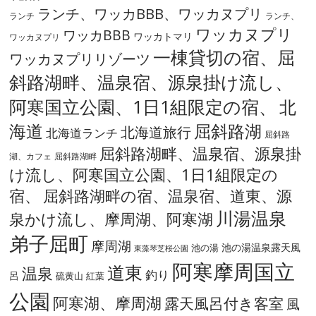
ランチ、ワッカBBB、ワッカヌプリ
ランチ
ランチ、
ワッカヌプリ
ワッカBBB
ワッカトマリ
ワッカヌプリ
一棟貸切の宿、屈
ワッカヌプリリゾーツ
斜路湖畔、温泉宿、源泉掛け流し、
阿寒国立公園、1日1組限定の宿、
北
海道
屈斜路湖
北海道旅行
北海道ランチ
屈斜路
屈斜路湖畔、温泉宿、源泉掛
湖、カフェ
屈斜路湖畔
け流し、阿寒国立公園、1日1組限定の
宿、
屈斜路湖畔の宿、温泉宿、道東、源
川湯温泉
泉かけ流し、摩周湖、阿寒湖
弟子屈町
摩周湖
池の湯温泉露天風
池の湯
東藻琴芝桜公園
阿寒摩周国立
道東
温泉
釣り
呂
硫黄山
紅葉
公園
阿寒湖、摩周湖
露天風呂付き客室
風