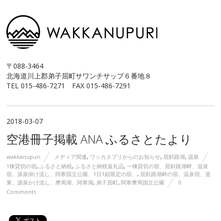
〒088-3464
北海道川上郡弟子屈町サワンチサップ６番地８
TEL 015-486-7271 FAX 015-486-7291
2018-03-07
空港冊子掲載 ANA ふるさとたより
wakkanupuri
メディア関連
,
ワッカヌプリからのお知らせ
,
屈斜路湖
,
温泉
1棟貸切の宿
,
ふるさと納税
,
ふるさと納税返礼品
,
一棟貸切の宿、屈斜路湖畔、温泉
宿、源泉掛け流し、阿寒国立公園、1日1組限定の宿、
,
屈斜路湖畔の宿、温泉宿、道
東、源泉かけ流し、摩周湖、阿寒湖
,
弟子屈町
,
阿寒摩周国立公園
0
Comments